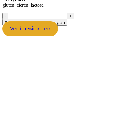
gluten, eieren, lactose
Catlovers
doos
Toevoegen aan winkelwagen
aantal
Verder winkelen
In winkelmand
Pasta doos
€
14,95
per stuk
In winkelmand
Christmas in summer doos
€
14,95
per stuk
In winkelmand