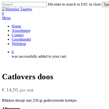
Skip
Hit enter to search or ESC to close
Sea
to
Close
main
Search
0
content
Menu
Home
Assortiment
Contact
Groothandel
Webshop
0
was successfully added to your cart.
Catlovers doos
€
14,95
per stuk
Blikken doosje met 250 gr gedecoreerde koekjes
Allergenen